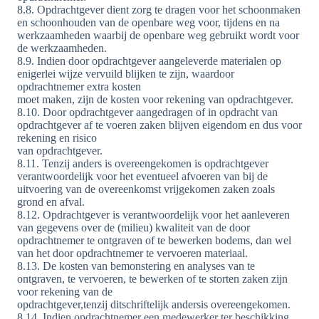
8.8. Opdrachtgever dient zorg te dragen voor het schoonmaken
en schoonhouden van de openbare weg voor, tijdens en na
werkzaamheden waarbij de openbare weg gebruikt wordt voor
de werkzaamheden.
8.9. Indien door opdrachtgever aangeleverde materialen op
enigerlei wijze vervuild blijken te zijn, waardoor
opdrachtnemer extra kosten
moet maken, zijn de kosten voor rekening van opdrachtgever.
8.10. Door opdrachtgever aangedragen of in opdracht van
opdrachtgever af te voeren zaken blijven eigendom en dus voor
rekening en risico
van opdrachtgever.
8.11. Tenzij anders is overeengekomen is opdrachtgever
verantwoordelijk voor het eventueel afvoeren van bij de
uitvoering van de overeenkomst vrijgekomen zaken zoals
grond en afval.
8.12. Opdrachtgever is verantwoordelijk voor het aanleveren
van gegevens over de (milieu) kwaliteit van de door
opdrachtnemer te ontgraven of te bewerken bodems, dan wel
van het door opdrachtnemer te vervoeren materiaal.
8.13. De kosten van bemonstering en analyses van te
ontgraven, te vervoeren, te bewerken of te storten zaken zijn
voor rekening van de
opdrachtgever,tenzij ditschriftelijk andersis overeengekomen.
8.14. Indien opdrachtnemer een medewerker ter beschikking