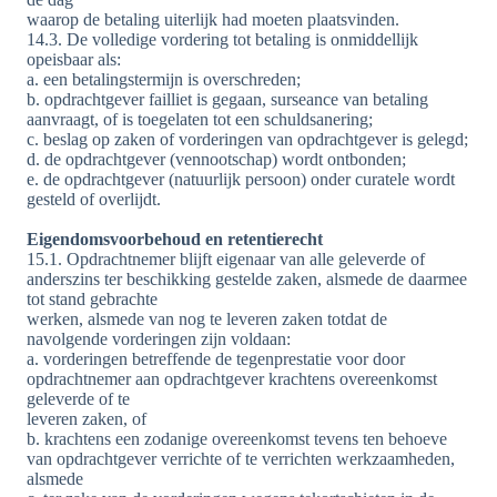
waarop de betaling uiterlijk had moeten plaatsvinden.
14.3. De volledige vordering tot betaling is onmiddellijk
opeisbaar als:
a. een betalingstermijn is overschreden;
b. opdrachtgever failliet is gegaan, surseance van betaling
aanvraagt, of is toegelaten tot een schuldsanering;
c. beslag op zaken of vorderingen van opdrachtgever is gelegd;
d. de opdrachtgever (vennootschap) wordt ontbonden;
e. de opdrachtgever (natuurlijk persoon) onder curatele wordt
gesteld of overlijdt.
Eigendomsvoorbehoud en retentierecht
15.1. Opdrachtnemer blijft eigenaar van alle geleverde of
anderszins ter beschikking gestelde zaken, alsmede de daarmee
tot stand gebrachte
werken, alsmede van nog te leveren zaken totdat de
navolgende vorderingen zijn voldaan:
a. vorderingen betreffende de tegenprestatie voor door
opdrachtnemer aan opdrachtgever krachtens overeenkomst
geleverde of te
leveren zaken, of
b. krachtens een zodanige overeenkomst tevens ten behoeve
van opdrachtgever verrichte of te verrichten werkzaamheden,
alsmede