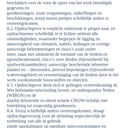
beschikken over de voor de opzet van het werk benodigde
gegevens en
goedkeuringen, zoals vergunningen, ontheffingen en
beschikkingen, tenzij tussen partijen schriftelijk anders is
overeengekomen.
8.2. Opdrachtgever is verplicht onderzoek te plegen naar, en
opdrachtnemer schriftelijk in te lichten omtrent alle
omstandigheden, waaronder begrepen de ligging en
aanwezigheid van obstakels, kabels, leidingen en overige
aanwezige belemmeringen en risico’s zoals onder
meer, maar niet uitsluitend de toestand van de bodem en
(grond)waterstand, risico’s voor derden (bijvoorbeeld bij
spuitwerkzaamheden), aanwezige beschermde inheemse
planten en – diersoorten, perceel beperkingen (bijvoorbeeld
waterwingebied) en verontreiniging van de bodem door in het
werk voorkomende bouwstoffen en objecten.
8.3. Opdrachtgever dient zich te gedragen overeenkomstig de
Wet Informatie-uitwisseling boven- en ondergrondse Netten
(WIBON) en de
daarbij behorende en meest actuele CROW-richtlijn met
betrekking tot zorgvuldig grondroeren.
8.4. Tenzij schriftelijk anders overeengekomen, draagt
opdrachtgeverzorg voor de afsluiting respectievelijk de
verbreking van alle in gebruik
zijnde aansluitingen op openbare nutsvoorzieningen en