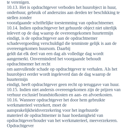
te verenigen.
10.13. Het is opdrachtgever verboden het huurobject in huur,
onderhuur, gebruik of anderszins aan derden ter beschikking te
stellen zonder
voorafgaande schriftelijke toestemming van opdrachtnemer.
10.14. Indien opdrachtgever het gehuurde object niet uiterlijk
inlevert op de dag waarop de overeengekomen huurtermijn
eindigt, is de opdrachtgever aan de opdrachtnemer
schadevergoeding verschuldigd die tenminste gelijk is aan de
overeengekomen huursom. Daarbij
geldt dat elk deel van een dag als volledige dag wordt
aangemerkt. Onverminderd het voorgaande behoudt
opdrachtnemer het recht
om aanvullende schade op opdrachtgever te verhalen. Als het
huurobject eerder wordt ingeleverd dan de dag waarop de
huurtermijn
eindigt, heeft opdrachtgever geen recht op teruggave van huur.
10.15. Indien niet andersis overeengekomen zijn de prijzen van
verhuur exclusief brandstofkosten en aan- en afvoerkosten.
10.16. Wanneer opdrachtgever het door hem gebruikte
werkmaterieel verzekert, moet de
aansprakelijkheidsverzekering voor het ingehuurde
materieel de opdrachtnemer in haar hoedanigheid van
opdrachtgever/houder van het werkmaterieel, meeverzekeren.
Opdrachtgever