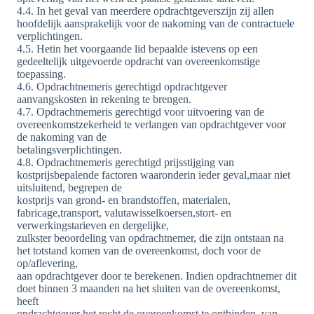
4.4. In het geval van meerdere opdrachtgeverszijn zij allen
hoofdelijk aansprakelijk voor de nakoming van de contractuele
verplichtingen.
4.5. Hetin het voorgaande lid bepaalde istevens op een
gedeeltelijk uitgevoerde opdracht van overeenkomstige
toepassing.
4.6. Opdrachtnemeris gerechtigd opdrachtgever
aanvangskosten in rekening te brengen.
4.7. Opdrachtnemeris gerechtigd voor uitvoering van de
overeenkomstzekerheid te verlangen van opdrachtgever voor
de nakoming van de
betalingsverplichtingen.
4.8. Opdrachtnemeris gerechtigd prijsstijging van
kostprijsbepalende factoren waaronderin ieder geval,maar niet
uitsluitend, begrepen de
kostprijs van grond- en brandstoffen, materialen,
fabricage,transport, valutawisselkoersen,stort- en
verwerkingstarieven en dergelijke,
zulkster beoordeling van opdrachtnemer, die zijn ontstaan na
het totstand komen van de overeenkomst, doch voor de
op/aflevering,
aan opdrachtgever door te berekenen. Indien opdrachtnemer dit
doet binnen 3 maanden na het sluiten van de overeenkomst,
heeft
opdrachtgever het recht de overeenkomst te ontbinden, van