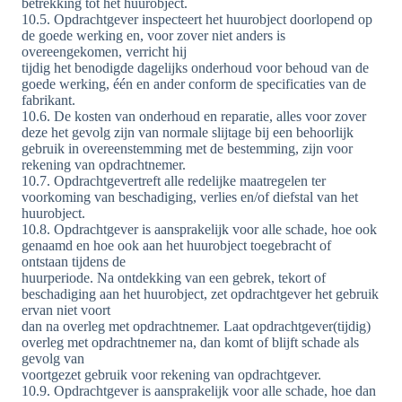
betrekking tot het huurobject.
10.5. Opdrachtgever inspecteert het huurobject doorlopend op
de goede werking en, voor zover niet anders is
overeengekomen, verricht hij
tijdig het benodigde dagelijks onderhoud voor behoud van de
goede werking, één en ander conform de specificaties van de
fabrikant.
10.6. De kosten van onderhoud en reparatie, alles voor zover
deze het gevolg zijn van normale slijtage bij een behoorlijk
gebruik in overeenstemming met de bestemming, zijn voor
rekening van opdrachtnemer.
10.7. Opdrachtgevertreft alle redelijke maatregelen ter
voorkoming van beschadiging, verlies en/of diefstal van het
huurobject.
10.8. Opdrachtgever is aansprakelijk voor alle schade, hoe ook
genaamd en hoe ook aan het huurobject toegebracht of
ontstaan tijdens de
huurperiode. Na ontdekking van een gebrek, tekort of
beschadiging aan het huurobject, zet opdrachtgever het gebruik
ervan niet voort
dan na overleg met opdrachtnemer. Laat opdrachtgever(tijdig)
overleg met opdrachtnemer na, dan komt of blijft schade als
gevolg van
voortgezet gebruik voor rekening van opdrachtgever.
10.9. Opdrachtgever is aansprakelijk voor alle schade, hoe dan