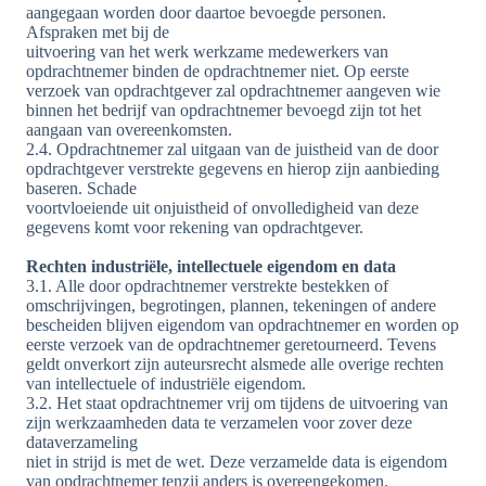
aangegaan worden door daartoe bevoegde personen.
Afspraken met bij de
uitvoering van het werk werkzame medewerkers van
opdrachtnemer binden de opdrachtnemer niet. Op eerste
verzoek van opdrachtgever zal opdrachtnemer aangeven wie
binnen het bedrijf van opdrachtnemer bevoegd zijn tot het
aangaan van overeenkomsten.
2.4. Opdrachtnemer zal uitgaan van de juistheid van de door
opdrachtgever verstrekte gegevens en hierop zijn aanbieding
baseren. Schade
voortvloeiende uit onjuistheid of onvolledigheid van deze
gegevens komt voor rekening van opdrachtgever.
Rechten industriële, intellectuele eigendom en data
3.1. Alle door opdrachtnemer verstrekte bestekken of
omschrijvingen, begrotingen, plannen, tekeningen of andere
bescheiden blijven eigendom van opdrachtnemer en worden op
eerste verzoek van de opdrachtnemer geretourneerd. Tevens
geldt onverkort zijn auteursrecht alsmede alle overige rechten
van intellectuele of industriële eigendom.
3.2. Het staat opdrachtnemer vrij om tijdens de uitvoering van
zijn werkzaamheden data te verzamelen voor zover deze
dataverzameling
niet in strijd is met de wet. Deze verzamelde data is eigendom
van opdrachtnemer tenzij anders is overeengekomen.