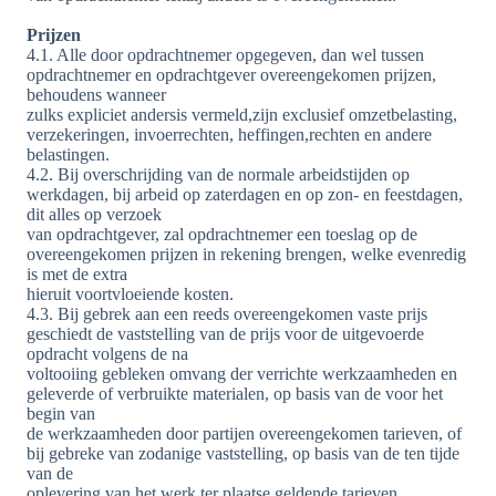
Prijzen
4.1. Alle door opdrachtnemer opgegeven, dan wel tussen
opdrachtnemer en opdrachtgever overeengekomen prijzen,
behoudens wanneer
zulks expliciet andersis vermeld,zijn exclusief omzetbelasting,
verzekeringen, invoerrechten, heffingen,rechten en andere
belastingen.
4.2. Bij overschrijding van de normale arbeidstijden op
werkdagen, bij arbeid op zaterdagen en op zon- en feestdagen,
dit alles op verzoek
van opdrachtgever, zal opdrachtnemer een toeslag op de
overeengekomen prijzen in rekening brengen, welke evenredig
is met de extra
hieruit voortvloeiende kosten.
4.3. Bij gebrek aan een reeds overeengekomen vaste prijs
geschiedt de vaststelling van de prijs voor de uitgevoerde
opdracht volgens de na
voltooiing gebleken omvang der verrichte werkzaamheden en
geleverde of verbruikte materialen, op basis van de voor het
begin van
de werkzaamheden door partijen overeengekomen tarieven, of
bij gebreke van zodanige vaststelling, op basis van de ten tijde
van de
oplevering van het werk ter plaatse geldende tarieven.