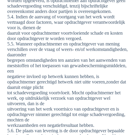
worden opgeleverd, is opdrachtnemer aan opdrachtgever geen
schadevergoeding verschuldigd, tenzij bijschriftelijke
overeenkomst anders door partijen is overeengekomen.
5.4. Indien de aanvang of voortgang van het werk wordt
vertraagd door factoren, waar opdrachtgever verantwoordelijk
voor is, dienen de
daaruit voor opdrachtnemer voortvloeiende schade en kosten
door opdrachtgever te worden vergoed.
5.5. Wanneer opdrachtnemer en opdrachtgever van mening
verschillen over de vraag of weers- en/of werkomstandigheden,
daaronder
begrepen omstandigheden ten aanzien van het aanwenden van
meststoffen of het toepassen van gewasbeschermingsmiddelen,
een
negatieve invloed op hetwerk kunnen hebben, is
opdrachtnemer gerechtigd hetwerk niet uitte voeren,zonder dat
daaruit enige plicht
tot schadevergoeding voortvloeit. Mocht opdrachtnemer het
werk, op uitdrukkelijk verzoek van opdrachtgever wel
uitvoeren, dan is de
uitvoering van het werk voorrisico van opdrachtgever en is
opdrachtgever nimmer gerechtigd tot enige schadevergoeding,
mochten de
werkzaamheden een negatiefresultaat hebben.
5.6. De plaats van levering is de door opdrachtgever bepaalde