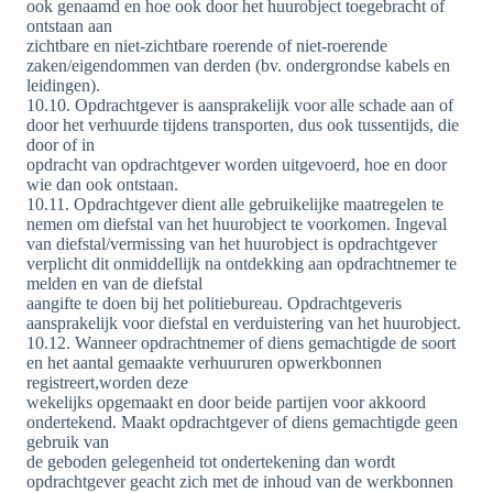
ook genaamd en hoe ook door het huurobject toegebracht of
ontstaan aan
zichtbare en niet-zichtbare roerende of niet-roerende
zaken/eigendommen van derden (bv. ondergrondse kabels en
leidingen).
10.10. Opdrachtgever is aansprakelijk voor alle schade aan of
door het verhuurde tijdens transporten, dus ook tussentijds, die
door of in
opdracht van opdrachtgever worden uitgevoerd, hoe en door
wie dan ook ontstaan.
10.11. Opdrachtgever dient alle gebruikelijke maatregelen te
nemen om diefstal van het huurobject te voorkomen. Ingeval
van diefstal/vermissing van het huurobject is opdrachtgever
verplicht dit onmiddellijk na ontdekking aan opdrachtnemer te
melden en van de diefstal
aangifte te doen bij het politiebureau. Opdrachtgeveris
aansprakelijk voor diefstal en verduistering van het huurobject.
10.12. Wanneer opdrachtnemer of diens gemachtigde de soort
en het aantal gemaakte verhuururen opwerkbonnen
registreert,worden deze
wekelijks opgemaakt en door beide partijen voor akkoord
ondertekend. Maakt opdrachtgever of diens gemachtigde geen
gebruik van
de geboden gelegenheid tot ondertekening dan wordt
opdrachtgever geacht zich met de inhoud van de werkbonnen