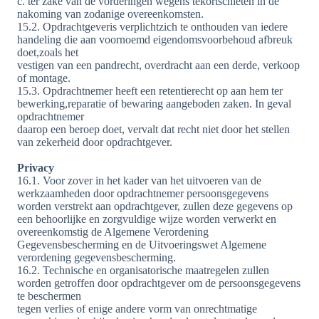
c. ter zake van de vorderingen wegens tekortschieten in de
nakoming van zodanige overeenkomsten.
15.2. Opdrachtgeveris verplichtzich te onthouden van iedere
handeling die aan voornoemd eigendomsvoorbehoud afbreuk
doet,zoals het
vestigen van een pandrecht, overdracht aan een derde, verkoop
of montage.
15.3. Opdrachtnemer heeft een retentierecht op aan hem ter
bewerking,reparatie of bewaring aangeboden zaken. In geval
opdrachtnemer
daarop een beroep doet, vervalt dat recht niet door het stellen
van zekerheid door opdrachtgever.
Privacy
16.1. Voor zover in het kader van het uitvoeren van de
werkzaamheden door opdrachtnemer persoonsgegevens
worden verstrekt aan opdrachtgever, zullen deze gegevens op
een behoorlijke en zorgvuldige wijze worden verwerkt en
overeenkomstig de Algemene Verordening
Gegevensbescherming en de Uitvoeringswet Algemene
verordening gegevensbescherming.
16.2. Technische en organisatorische maatregelen zullen
worden getroffen door opdrachtgever om de persoonsgegevens
te beschermen
tegen verlies of enige andere vorm van onrechtmatige